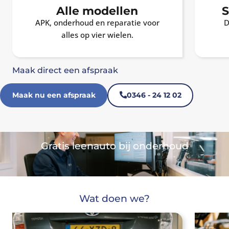
Alle modellen
S
APK, onderhoud en reparatie voor
D
alles op vier wielen.
Maak direct een afspraak
Maak nu een afspraak
0346 - 24 12 02
Gratis leenauto bij onderhoud
Wat doen we?