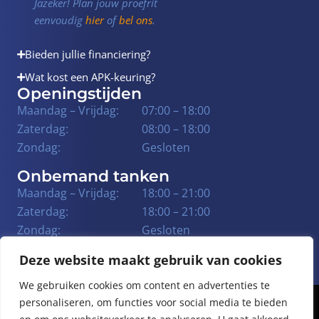
Jazeker! Plan jouw proefrit
eenvoudig
hier
of
bel ons
.
Bieden jullie financiering?
Wat kost een APK-keuring?
Openingstijden
Maandag – Vrijdag:
07:00 – 18:00
Zaterdag:
08:00 – 18:00
Zondag:
Gesloten
Onbemand tanken
Maandag – Vrijdag:
18:00 – 21:00
Zaterdag:
18:00 – 21:00
Zondag:
Gesloten
Deze website maakt gebruik van cookies
We gebruiken cookies om content en advertenties te
personaliseren, om functies voor social media te bieden
© 2026 Autobedrijf Verhoek
Privacy Policy