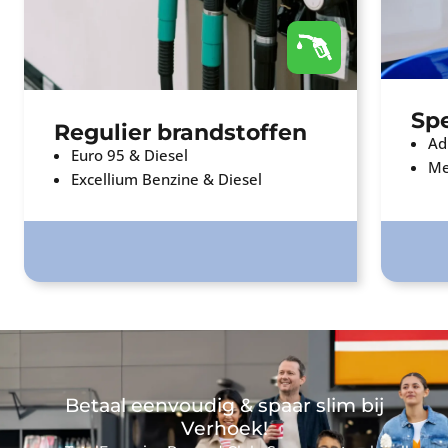
Spe
Regulier brandstoffen
Ad
Euro 95 & Diesel
Me
Excellium Benzine & Diesel
Betaal eenvoudig & spaar slim bij
Verhoek!