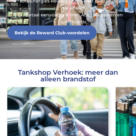
TotalEnergies Reward Club: Spaar punten bij elke
tankbeurt.
Betaal eenvoudig & snel: Alle tankpassen en
creditcards.
Bekijk de Reward Club-voordelen
Tankshop Verhoek: meer dan
alleen brandstof