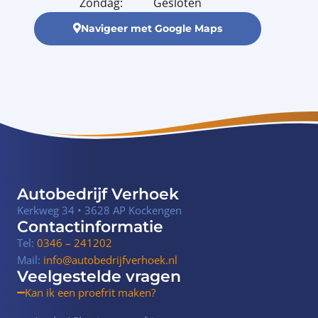
Zondag:
Gesloten
Navigeer met Google Maps
Autobedrijf Verhoek
Kerkweg 34 • 3628 AP Kockengen
Contactinformatie
Tel:
0346 – 241202
Mail:
info@autobedrijfverhoek.nl
Veelgestelde vragen
Kan ik een proefrit maken?